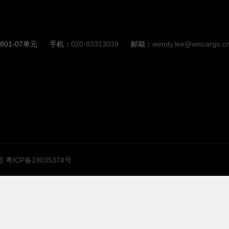
1-07单元
手机：
020-83313039
邮箱：
wendy.lee@wiscargo.c
图
粤ICP备19035374号